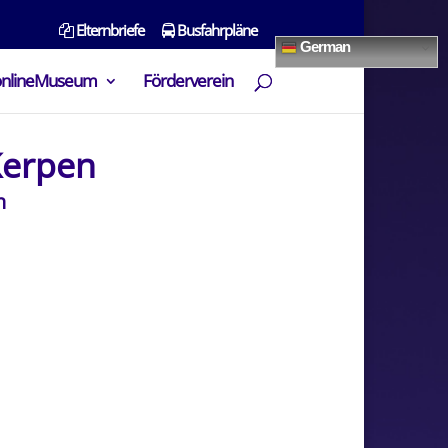
Elternbriefe
Busfahrpläne
German
onlineMuseum
Förderverein
Kerpen
n