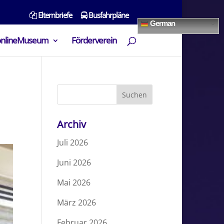
Elternbriefe
Busfahrpläne
German
onlineMuseum
Förderverein
Archiv
Juli 2026
Juni 2026
Mai 2026
März 2026
Februar 2026