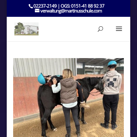
02237-2149 | OGS: 0151-41 88 92 37
verwaltung@martinusschule.com