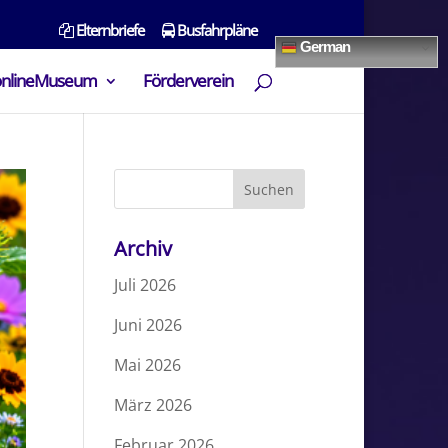
Elternbriefe
Busfahrpläne
German
onlineMuseum
Förderverein
Archiv
Juli 2026
Juni 2026
Mai 2026
März 2026
Februar 2026