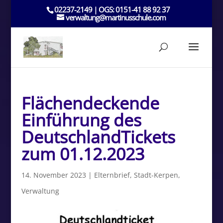
02237-2149 | OGS: 0151-41 88 92 37
verwaltung@martinusschule.com
Flächendeckende
Einführung des
DeutschlandTickets
zum 01.12.2023
14. November 2023
|
Elternbrief
,
Stadt-Kerpen
,
Verwaltung