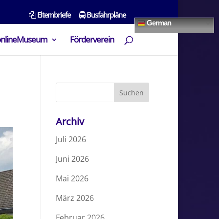
Elternbriefe
Busfahrpläne
German
onlineMuseum
Förderverein
Archiv
Juli 2026
Juni 2026
Mai 2026
März 2026
Februar 2026