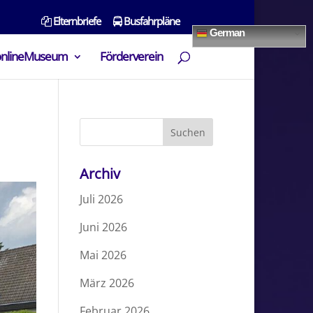
Elternbriefe
Busfahrpläne
German
onlineMuseum
Förderverein
Archiv
Juli 2026
Juni 2026
Mai 2026
März 2026
Februar 2026