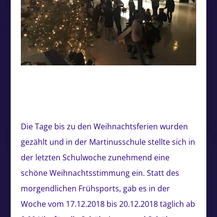
Die Tage bis zu den Weihnachtsferien wurden
gezählt und in der Martinusschule stellte sich in
der letzten Schulwoche zunehmend eine
schöne Weihnachtsstimmung ein. Statt des
morgendlichen Frühsports, gab es in der
Woche vom 17.12.2018 bis 20.12.2018 täglich ab