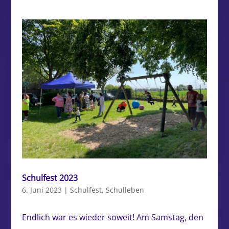
Schulfest 2023
6. Juni 2023
|
Schulfest
,
Schulleben
Endlich war es wieder soweit! Am Samstag, den