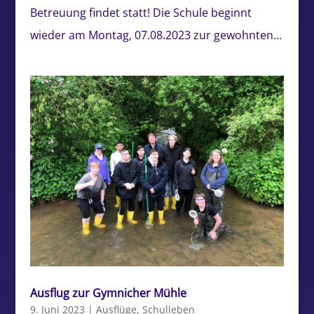
Betreuung findet statt! Die Schule beginnt
wieder am Montag, 07.08.2023 zur gewohnten...
Ausflug zur Gymnicher Mühle
9. Juni 2023
|
Ausflüge
,
Schulleben